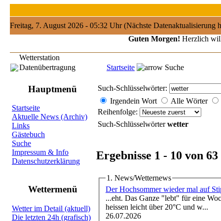
Freitag, 7. August 2026 - 05:32 Uhr (Nächste Datenaktualisierung 
Guten Morgen!
Herzlich wil
Wetterstation
Datenübertragung
Startseite
Suche
Hauptmenü
Such-Schlüsselwörter:
Irgendein Wort
Alle Wörter
Startseite
Reihenfolge:
Aktuelle News (Archiv)
Such-Schlüsselwörter
wetter
Links
Gästebuch
Suche
Impressum & Info
Ergebnisse 1 - 10 von 63
Datenschutzerklärung
1. News/Wetternews
Wettermenü
Der Hochsommer wieder mal auf Sti
...eht. Das Ganze "lebt" für eine Woc
heissen leicht über 20°C und w...
Wetter im Detail (aktuell)
26.07.2026
Die letzten 24h (grafisch)