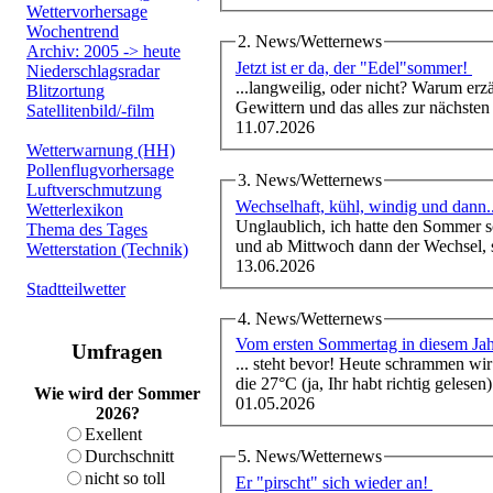
Wettervorhersage
Wochentrend
2. News/Wetternews
Archiv: 2005 -> heute
Jetzt ist er da, der "Edel"sommer!
Niederschlagsradar
...langweilig, oder nicht? Warum erz
Blitzortung
Gewittern und das alles zur nächsten
Satellitenbild/-film
11.07.2026
Wetterwarnung (HH)
Pollenflugvorhersage
3. News/Wetternews
Luftverschmutzung
Wechselhaft, kühl, windig und dann
Wetterlexikon
Unglaublich, ich hatte den Sommer s
Thema des Tages
und ab Mittwoch dann der Wechsel, 
Wetterstation (Technik)
13.06.2026
Stadtteilwetter
4. News/Wetternews
Umfragen
... steht bevor! Heute schrammen wi
die 27°C (ja, Ihr habt richtig gelesen
Wie wird der Sommer
01.05.2026
2026?
Exellent
5. News/Wetternews
Durchschnitt
nicht so toll
Er "pirscht" sich wieder an!