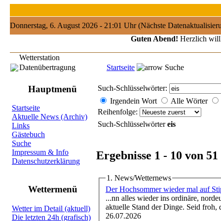
Donnerstag, 6. August 2026 - 21:01 Uhr (Nächste Datenaktualisie
Guten Abend!
Herzlich will
Wetterstation
Datenübertragung
Startseite
Suche
Hauptmenü
Such-Schlüsselwörter:
Irgendein Wort
Alle Wörter
Startseite
Reihenfolge:
Aktuelle News (Archiv)
Such-Schlüsselwörter
eis
Links
Gästebuch
Suche
Impressum & Info
Ergebnisse 1 - 10 von 51
Datenschutzerklärung
1. News/Wetternews
Wettermenü
Der Hochsommer wieder mal auf Sti
...nn alles wieder ins ordinäre, nord
aktuelle Stand der Dinge. Seid froh, d
Wetter im Detail (aktuell)
26.07.2026
Die letzten 24h (grafisch)