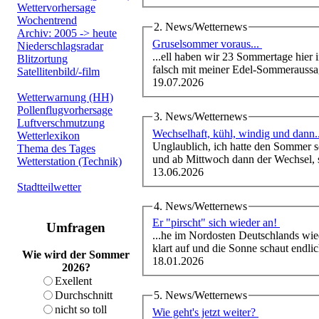
Wettervorhersage
Wochentrend
2. News/Wetternews
Archiv: 2005 -> heute
Gruselsommer voraus...
Niederschlagsradar
...ell haben wir 23 Sommertage hier
Blitzortung
falsch mit meiner Edel-Sommeraussag
Satellitenbild/-film
19.07.2026
Wetterwarnung (HH)
Pollenflugvorhersage
3. News/Wetternews
Luftverschmutzung
Wechselhaft, kühl, windig und dann
Wetterlexikon
Unglaublich, ich hatte den Sommer s
Thema des Tages
und ab Mittwoch dann der Wechsel, 
Wetterstation (Technik)
13.06.2026
Stadtteilwetter
4. News/Wetternews
Er "pirscht" sich wieder an!
Umfragen
...he im Nordosten Deutschlands wie
klart auf und die Sonne schaut endlic
Wie wird der Sommer
18.01.2026
2026?
Exellent
5. News/Wetternews
Durchschnitt
nicht so toll
Wie geht's jetzt weiter?