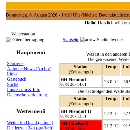
Donnerstag, 6. August 2026 - 14:10 Uhr (Nächste Datenaktualisie
Hallo!
Herzlich willkomm
Wetterstation
Datenübertragung
Startseite
Stadtteilwetter
Hauptmenü
Startseite
Aktuelle News (Archiv)
Links
Gästebuch
Suche
Impressum & Info
Datenschutzerklärung
Wettermenü
Wetter im Detail (aktuell)
Die letzten 24h (grafisch)