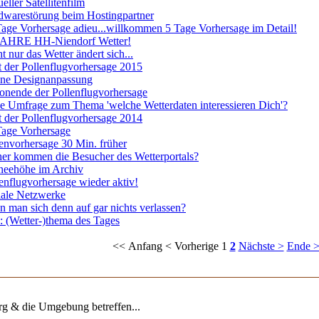
eller Satellitenfilm
dwarestörung beim Hostingpartner
age Vorhersage adieu...willkommen 5 Tage Vorhersage im Detail!
JAHRE HH-Niendorf Wetter!
t nur das Wetter ändert sich...
t der Pollenflugvorhersage 2015
ine Designanpassung
onende der Pollenflugvorhersage
e Umfrage zum Thema 'welche Wetterdaten interessieren Dich'?
t der Pollenflugvorhersage 2014
Tage Vorhersage
envorhersage 30 Min. früher
er kommen die Besucher des Wetterportals?
neehöhe im Archiv
enflugvorhersage wieder aktiv!
iale Netzwerke
 man sich denn auf gar nichts verlassen?
 (Wetter-)thema des Tages
<< Anfang
< Vorherige
1
2
Nächste >
Ende 
 & die Umgebung betreffen...