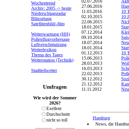
02.07.2016
Aktu
Wochentrend
27.06.2016
Har
Archiv: 2005 -> heute
11.03.2016
10 T
Niederschlagsradar
02.10.2015
10 
Blitzortung
22.06.2015
Nich
Satellitenbild/-film
18.01.2015
Star
07.12.2014
Kle
Wetterwarnung (HH)
09.10.2014
Sais
Pollenflugvorhersage
18.07.2014
Neu
Luftverschmutzung
18.01.2014
Star
Wetterlexikon
01.12.2013
10 
Thema des Tages
15.06.2013
Poll
Wetterstation (Technik)
28.03.2013
Woh
16.03.2013
Sch
Stadtteilwetter
22.02.2013
Poll
30.12.2012
Soz
21.12.2012
Kann
Umfragen
11.11.2012
Neu:
Wie wird der Sommer
2026?
Exellent
Durchschnitt
Hamburg
nicht so toll
News, die Hamburg