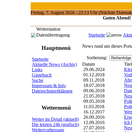
Freitag, 7. August 2026 - 22:13 Uhr (Nächste Datenak
Guten Abend!
Wetterstation
Datenübertragung
Startseite
Aktu
News rund um dieses Porta
Hauptmenü
Sortierung:
Startseite
Datum
Tite
Aktuelle News (Archiv)
29.06.2024
Klei
Links
01.12.2018
Vor
Gästebuch
09.11.2018
Abru
Suche
18.07.2018
Neu
Impressum & Info
09.06.2018
Date
Datenschutzerklärung
21.05.2018
Neu
09.05.2018
Poll
11.03.2018
Poll
Wettermenü
16.12.2017
Wet
26.09.2016
Erge
Wetter im Detail (aktuell)
12.09.2016
Ich 
Die letzten 24h (grafisch)
27.07.2016
Neu
Wettervorhersage