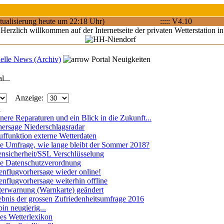
tualisierung heute um 22:18 Uhr)
::::: V4.10
Herzlich willkommen auf der Internetseite der privaten Wetterstation 
elle News (Archiv)
Portal Neuigkeiten
l...
Anzeige:
l
nere Reparaturen und ein Blick in die Zukunft...
hersage Niederschlagsradar
ffunktion externe Wetterdaten
e Umfrage, wie lange bleibt der Sommer 2018?
nsicherheit/SSL Verschlüsselung
e Datenschutzverordnung
enflugvorhersage wieder online!
enflugvorhersage weiterhin offline
terwarnung (Warnkarte) geändert
bnis der grossen Zufriedenheitsumfrage 2016
bin neugierig...
es Wetterlexikon