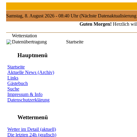
Samstag, 8. August 2026 - 08:40 Uhr (Nächste Datenaktualisierun
Guten Morgen!
Herzlich wil
Wetterstation
Datenübertragung
Startseite
Hauptmenü
Startseite
Aktuelle News (Archiv)
Links
Gästebuch
Suche
Impressum & Info
Datenschutzerklärung
Wettermenü
Wetter im Detail (aktuell)
Die letzten 24h (grafisch)