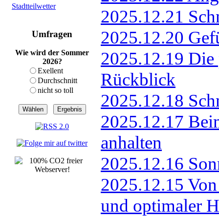
Stadtteilwetter
Umfragen
Wie wird der Sommer
2026?
Exellent
Durchschnitt
nicht so toll