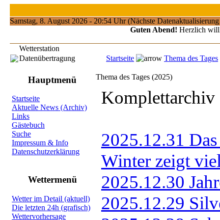
Samstag, 8. August 2026 - 20:54 Uhr (Nächste Datenaktualisierun
Guten Abend!
Herzlich will
Wetterstation
Datenübertragung
Startseite
Thema des Tages
Thema des Tages (2025)
Hauptmenü
Startseite
Aktuelle News (Archiv)
Links
Gästebuch
Suche
Impressum & Info
Datenschutzerklärung
Wettermenü
Wetter im Detail (aktuell)
Die letzten 24h (grafisch)
Wettervorhersage