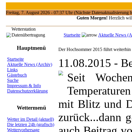
Freitag, 7. August 2026 - 07:37 Uhr (Nächste Datenaktualisierung 
Guten Morgen!
Herzlich wil
Wetterstation
Datenübertragung
Startseite
Aktuelle News (A
Hauptmenü
Der Hochsommer 2015 führt weiterhin
11.08.2015 - B
Startseite
Aktuelle News (Archiv)
Links
Seit Woche
Gästebuch
Suche
Impressum & Info
Temperaturen
Datenschutzerklärung
mit Blitz und 
Wettermenü
zurück...dann g
Wetter im Detail (aktuell)
Die letzten 24h (grafisch)
auch Beitrag vo
Wettervorhersage